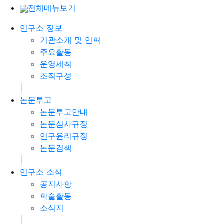
전체메뉴보기
연구소 정보
기관소개 및 연혁
주요활동
운영세칙
조직구성
|
논문투고
논문투고안내
논문심사규정
연구윤리규정
논문검색
|
연구소 소식
공지사항
학술활동
소식지
|