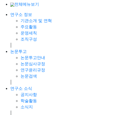
전체메뉴보기
연구소 정보
기관소개 및 연혁
주요활동
운영세칙
조직구성
|
논문투고
논문투고안내
논문심사규정
연구윤리규정
논문검색
|
연구소 소식
공지사항
학술활동
소식지
|